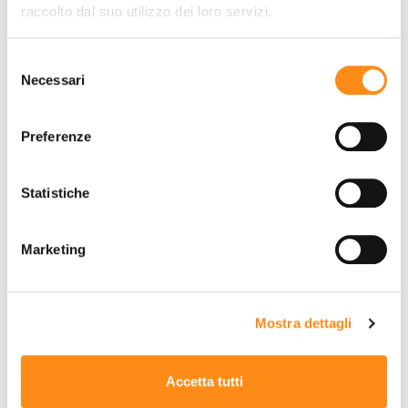
IVA esc.
(-68%)
IVA esc.
(-88%)
raccolto dal suo utilizzo dei loro servizi.
DETTAGLI
DETTAGLI
Selezione
Necessari
del
consenso
Preferenze
Statistiche
Marketing
Mostra dettagli
LENOVO YOGA X380 13.3"
DELL POWEREDGE R630
Touchscreen I5-8250U
8 x SFF2 x 12 Core E5-
8GB 256GB SSD
2650L V3
Accetta tutti
€ 254,00
€ 1460,00