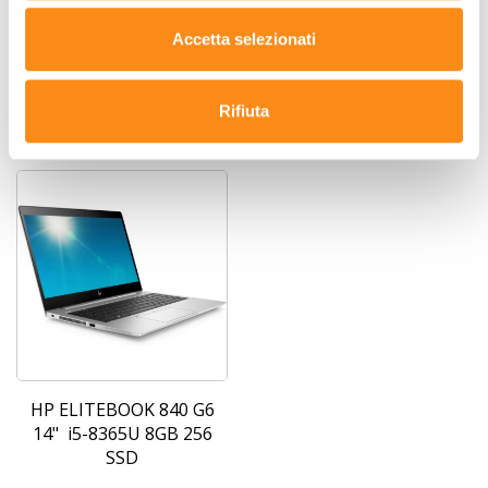
IVA esc.
(-81%)
IVA esc.
Accetta selezionati
DETTAGLI
DETTAGLI
Rifiuta
HP ELITEBOOK 840 G6
14" i5-8365U 8GB 256
SSD