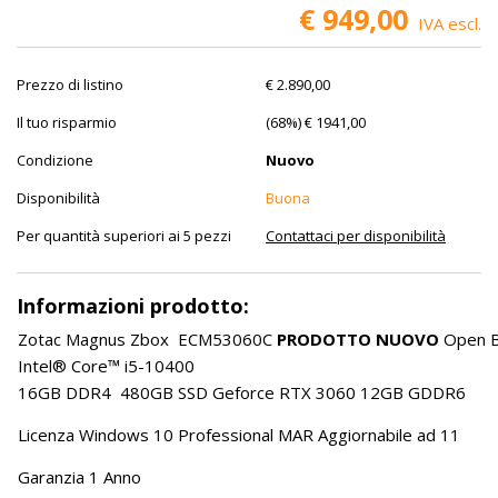
€ 949,00
IVA escl.
Prezzo di listino
€ 2.890,00
Il tuo risparmio
(68%) € 1941,00
Condizione
Nuovo
Disponibilità
Buona
Per quantità superiori ai 5 pezzi
Contattaci per disponibilità
Informazioni prodotto:
Zotac Magnus Zbox ECM53060C
PRODOTTO NUOVO
Open 
Intel® Core™ i5-10400
16GB DDR4 480GB SSD Geforce RTX 3060 12GB GDDR6
Licenza Windows 10 Professional MAR Aggiornabile ad 11
Garanzia 1 Anno